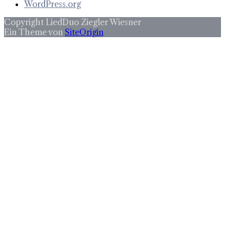
WordPress.org
Copyright LiedDuo Ziegler Wiesner
Ein Theme von
SiteOrigin